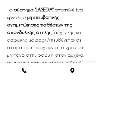
Το
σύστημα "LASEDIA"
αποτελεί ένα
εργαλείο
μη επεμβατικής
αντιμετώπισης παθήσεων της
σπονδυλικής στήλης
(αυχενικής και
οσφυικής μοίρας). Απευθύνεται σε
άτομα που πάσχουν από χρόνιο ή
μη πόνο στην οσφύ ή στον αυχένα,
σε περιπτώσεις ισχιαλγίας, κήλης ή
εκφύλισης των μεσοσπονδύλιων
δίσκων, σπονδυλικής στένωσης,
δισκοπαθειών, σύνδρομο οπίσθιας
μετατόπισης facets κ.ά. Σύμφωνα με
πρόσφατες μελέτες, το σύστημα
αποσυμπίεσης της σπονδυλικής
στήλης φαίνεται ότι είναι έως και 80%
πιο αποτελεσματικό στην
αντιμετώπιση της οσφυαλγίας και