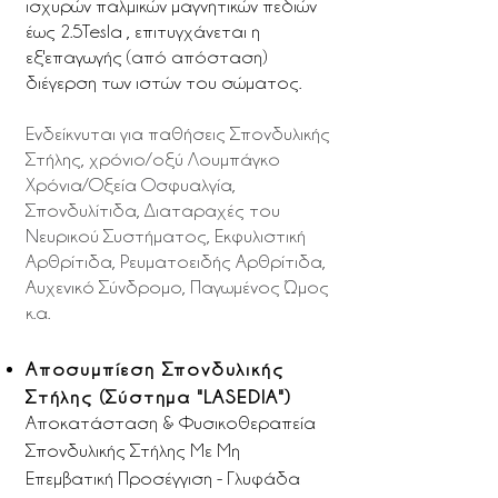
ισχυρών παλμικών μαγνητικών πεδιών
έως 2.5Τesla , επιτυγχάνεται η
εξ'επαγωγής (από απόσταση)
διέγερση των ιστών του σώματος.
Ενδείκνυται για παθήσεις Σπονδυλικής
Στήλης, χρόνιο/οξύ Λουμπάγκο
Χρόνια/Οξεία Οσφυαλγία,
Σπονδυλίτιδα, Διαταραχές του
Νευρικού Συστήματος, Εκφυλιστική
Αρθρίτιδα, Ρευματοειδής Αρθρίτιδα,
Αυχενικό Σύνδρομο, Παγωμένος Ώμος
κ.α.
Αποσυμπίεση Σπονδυλικής
Στήλης (Σύστημα "LASEDIA")
Αποκατάσταση & Φυσικοθεραπεία
Σπονδυλικής Στήλης Με Μη
Επεμβατική Προσέγγιση - Γλυφάδα