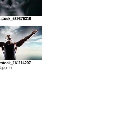
rstock_539376319
rstock_161114207
τώματα