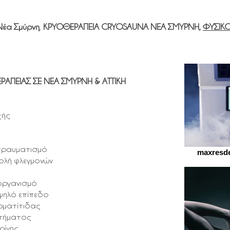
έα Σμύρνη
,
ΚΡΥΟΘΕΡΑΠΕΙΑ CRYOSAUNA ΝΕΑ ΣΜΥΡΝΗ,
ΦΥΣΙΚ
ΠΕΙΑΣ ΣΕ ΝΕΑ ΣΜΥΡΝΗ & ΑΤΤΙΚΗ
χής
τραυματισμό
maxresde
ολή φλεγμονών
οργανισμό
ψηλό επίπεδο
ρματίτιδας
στήματος
ρίνης