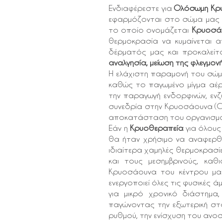
Ενδιαφέρεστε για
Ολόσωμη Κρ
εφαρμόζονται στο σώμα μας π
το οποίο ονομάζεται
Κρυοσάο
θερμοκρασία να κυμαίνεται α
δέρματός μας και προκαλείτα
αναλγησία, μείωση της φλεγμον
Η ελάχιστη παραμονή του σώ
καθώς το παγωμένο μίγμα αέρα
την παραγωγή ενδορφινών, εν
συνεδρία στην Κρυοσάουνα (Cr
αποκατάσταση του οργανισμο
Εάν η
Κρυοθεραπεία
για όλους
θα ήταν χρήσιμο να αναφερθεί
ιδιαίτερα χαμηλές θερμοκρασί
και τους μεσημβρινούς, καθ
Κρυοσάουνα του κέντρου μας
ενεργοποιεί όλες τις φυσικές 
για μικρό χρονικό διάστημα
παγώνοντας την εξωτερική στ
ρυθμού, την ενίσχυση του ανοσ