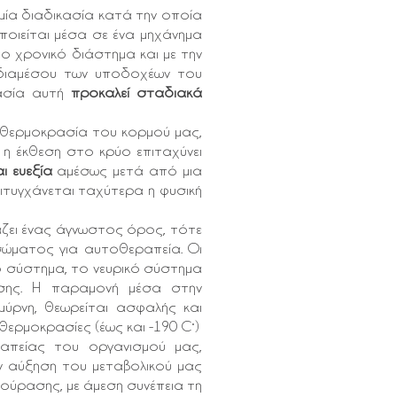
μία διαδικασία κατά την οποία
οιείται μέσα σε ένα μηχάνημα
το χρονικό διάστημα και με την
α διαμέσου των υποδοχέων του
κασία αυτή
προκαλεί σταδιακά
 θερμοκρασία του κορμού μας,
 η έκθεση στο κρύο επιταχύνει
ι ευεξία
αμέσως μετά από μια
ιτυγχάνεται ταχύτερα η φυσική
ει ένας άγνωστος όρος, τότε
 σώματος για αυτοθεραπεία. Οι
ό σύστημα, το νευρικό σύστημα
γισης. Η παραμονή μέσα στην
ρνη, θεωρείται ασφαλής και
θερμοκρασίες (έως και -190 C˚)
ραπείας του οργανισμού μας,
ν αύξηση του μεταβολικού μας
ούρασης, με άμεση συνέπεια τη