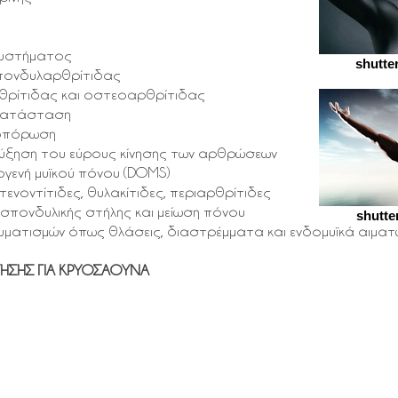
συστήματος
shutte
σπονδυλαρθρίτιδας
θρίτιδας και οστεοαρθρίτιδας
οκατάσταση
εοπόρωση
αύξηση του εύρους κίνησης των αρθρώσεων
γενή μυϊκού πόνου (DOMS)
νοντίτιδες, θυλακίτιδες, περιαρθρίτιδες
σπονδυλικής στήλης και μείωση πόνου
shutte
αυματισμών όπως θλάσεις, διαστρέμματα και ενδομυϊκά αιμα
ΕΤΗΣΗΣ ΓΙΑ ΚΡΥΟΣΑΟΥΝΑ