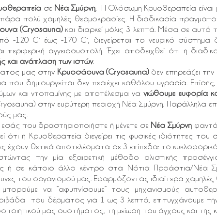
υοθεραπεία
σε
Νέα Σμύρνη
; H Ολόσωμη Κρυοθεραπεία είναι 
άρα πολύ χαμηλές θερμοκρασίες. Η διαδικασία πραγματοπ
υνα (Cryosauna)
και διαρκεί μόλις 3 λεπτά. Μέσα σε αυτό 
πό -120 C˚ έως -170 C˚, διεγείρεται το νευρικό σύστημ
ι περιφερική αγγειοσυστολή. Έχει αποδειχθεί ότι η διαδι
ής και ανάπλαση των ιστών
.
ματος μας στην
Κρυοσάουνα (Cryosauna)
δεν επηρεάζει την
 που δημιουργείται δεν περιέχει καθόλου υγρασία. Επίσης,
ζύμων και ντοπαμίνης με αποτέλεσμα να
νιώθουμε ευφορία κα
yosauna) στην ευρύτερη περιοχή Νέα Σμύρνη. Παράλληλα επ
ύς μας.
 εσάς που δραστηριοποιήστε ή μένετε σε
Νέα Σμύρνη
φαντάζ
 ότι η Κρυοθεραπεία διεγείρει τις φυσικές ιδιότητες του
ες έχουν θετικά αποτελέσματα σε 3 επίπεδα: το κυκλοφορικ
ιστώντας την μία εξαιρετική μέθοδο ολιστικής προσέγ
 ή σε κάποιο άλλο κέντρο στα Νότια Προάστια/Νέα Σμύ
άμυνες του οργανισμού μας. Εφαρμόζοντας ιδιαίτερα χαμηλές 
, μπορούμε να “αφυπνίσουμε” τους μηχανισμούς αυτοθε
οιβάδα του δέρματος για 1 ως 3 λεπτά, επιτυγχάνουμε τη
οποιητικού μας συστήματος, τη μείωση του άγχους και της κ